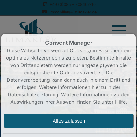
+49 (0)385 – 208407-10
immobilien@1x1makler.de
Consent Manager
Diese Webseite verwendet Cookies,um Besuchern ein
optimales Nutzererlebnis zu bieten. Bestimmte Inhalte
Immobilien Schwerin mit Ihrem 1x1 Immobilienmakler vor Ort
von Drittanbietern werden nur angezeigt,wenn die
entsprechende Option aktiviert ist. Die
Datenverarbeitung kann dann auch in einem Drittland
erfolgen. Weitere Informationen hierzu in der
Datenschutzerklärung. Weitere Informationen zu den
Auswirkungen Ihrer Auswahl finden Sie unter
Hilfe
.