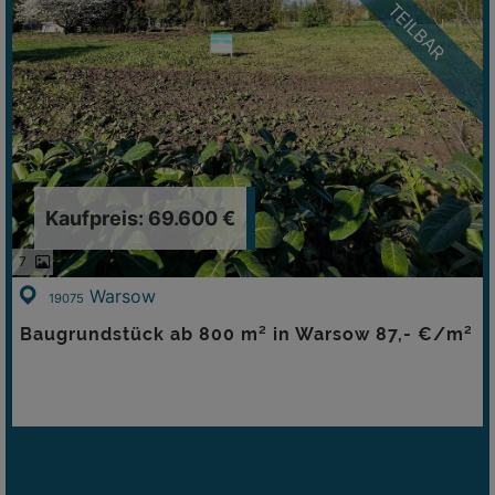
TEILBAR
Kaufpreis: 69.600 €
7
Warsow
19075
Baugrundstück ab 800 m² in Warsow 87,- €/m²